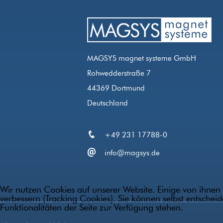
MAGSYS magnet systeme GmbH
Rohwedderstraße 7
44369 Dortmund
Deutschland
+49 231 17788-0
info@magsys.de
Wir nutzen Cookies auf unserer Website. Einige von ihnen 
verbessern (Tracking Cookies). Sie können selbst entschei
Funktionalitäten der Seite zur Verfügung stehen.