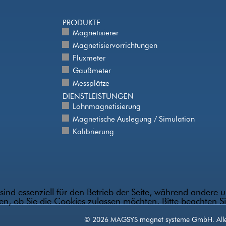
PRODUKTE
Magnetisierer
Magnetisiervorrichtungen
Fluxmeter
Gaußmeter
Messplätze
DIENSTLEISTUNGEN
Lohnmagnetisierung
Magnetische Auslegung / Simulation
Kalibrierung
sind essenziell für den Betrieb der Seite, während andere 
den, ob Sie die Cookies zulassen möchten. Bitte beachten S
© 2026 MAGSYS magnet systeme GmbH. Alle 