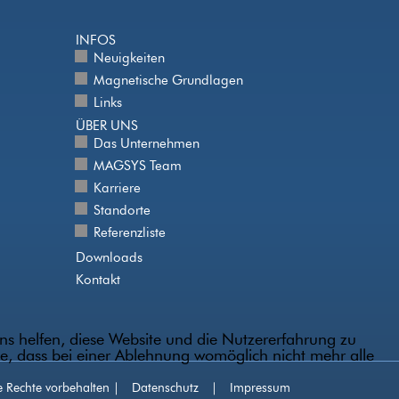
INFOS
Neuigkeiten
Magnetische Grundlagen
Links
ÜBER UNS
Das Unternehmen
MAGSYS Team
Karriere
Standorte
Referenzliste
Downloads
Kontakt
uns helfen, diese Website und die Nutzererfahrung zu
ie, dass bei einer Ablehnung womöglich nicht mehr alle
Rechte vorbehalten |
Datenschutz
|
Impressum