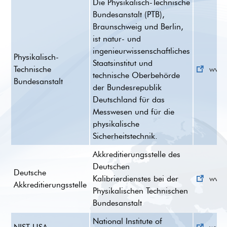
Die Physikalisch-Technische
Bundesanstalt (PTB),
Braunschweig und Berlin,
ist natur- und
ingenieurwissenschaftliches
Physikalisch-
Staatsinstitut und
Technische
www.
technische Oberbehörde
Bundesanstalt
der Bundesrepublik
Deutschland für das
Messwesen und für die
physikalische
Sicherheitstechnik.
Akkreditierungsstelle des
Deutschen
Deutsche
Kalibrierdienstes bei der
www.
Akkreditierungsstelle
Physikalischen Technischen
Bundesanstalt
National Institute of