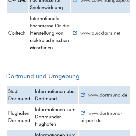
CWIEME
Fachmesse für
www.coilwindingexpo.co
Spulenwicklung
Internationale
Fachmesse für die
Coiltech
Herstellung von
www.quickfairs.net
elektrotechnischen
Maschinen
Dortmund und Umgebung
Stadt
Informationen über
www.dortmund.de
Dortmund
Dortmund
Informationen zum
Flughafen
www.dortmund-
Dortmunder
Dortmund
airport.de
Flughafen
Informationen zum