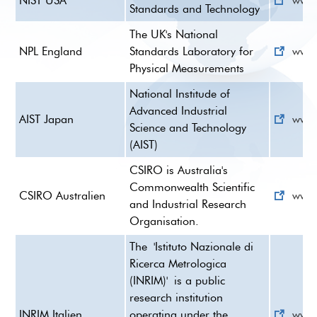
NIST USA
www.
Standards and Technology
The UK's National
NPL England
Standards Laboratory for
www.
Physical Measurements
National Institude of
Advanced Industrial
AIST Japan
www.
Science and Technology
(AIST)
CSIRO is Australia's
Commonwealth Scientific
CSIRO Australien
www.
and Industrial Research
Organisation.
The
'Istituto Nazionale di
Ricerca Metrologica
(INRIM)'
is a public
research institution
INRIM Italien
operating under the
www.