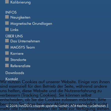
Kalibrierung
INFOS
Neuigkeiten
Magnetische Grundlagen
Links
ÜBER UNS
Das Unternehmen
MAGSYS Team
Karriere
Standorte
Referenzliste
Downloads
Kontakt
Wir nutzen Cookies auf unserer Website. Einige von ihnen
sind essenziell für den Betrieb der Seite, während andere
uns helfen, diese Website und die Nutzererfahrung zu
verbessern (Tracking Cookies). Sie können selbst
entscheiden, ob Sie die Cookies zulassen möchten. Bitte
beachten Sie, dass bei einer Ablehnung womöglich nicht
© 2026 MAGSYS magnet systeme GmbH. Alle Rechte vorbehalten |
mehr alle Funktionalitäten der Seite zur Verfügung stehen.